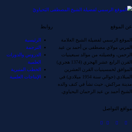
عن الموقع
روابط
الموقع الرسمي لفضيلة الشيخ العلامة
الرئيسية
المربي مولاي مصطفى بن أحمد بن عبد
الترجمة
الرحمن، وفضيلته من موالد سبعينيات
الدروس والدورات
القرن الرابع عشر الهجري (1374 هجري)
العلمية
الموافق لخمسينيات القرن العشرين
الخطب المنبرية
الميلادي (حوالي سنة 1954 ميلادي) في
الإنتاجات العلمية
مدينة مراكش، حيث نشأ في كنف والده
الشيخ أحمد بن عبد الرحمان البحياوي.
مواقع التواصل