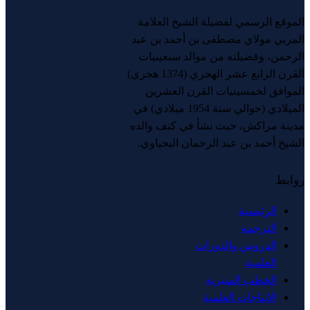
الموقع الرسمي لفضيلة الشيخ العلامة
المربي مولاي مصطفى بن أحمد بن عبد
الرحمن، وفضيلته من موالد سبعينيات
القرن الرابع عشر الهجري (1374 هجري)
الموافق لخمسينيات القرن العشرين
الميلادي (حوالي سنة 1954 ميلادي) في
مدينة مراكش، حيث نشأ في كنف والده
الشيخ أحمد بن عبد الرحمان البحياوي.
روابط
الرئيسية
الترجمة
الدروس والدورات
العلمية
الخطب المنبرية
الإنتاجات العلمية