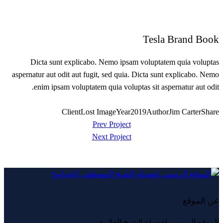
Tesla Brand Book
Dicta sunt explicabo. Nemo ipsam voluptatem quia voluptas
aspernatur aut odit aut fugit, sed quia. Dicta sunt explicabo. Nemo
enim ipsam voluptatem quia voluptas sit aspernatur aut odit.
Client
Lost Image
Year
2019
Author
Jim Carter
Share
تصفّح
Prev Project
Next Project
المقالات
عن الموقع
الموقع الرسمي لفضيلة الشيخ العلامة