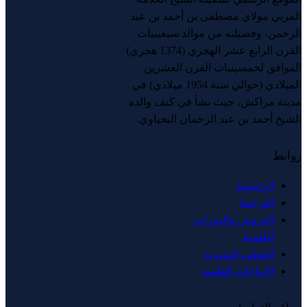
المربي مولاي مصطفى بن أحمد بن عبد
الرحمن، وفضيلته من موالد سبعينيات
القرن الرابع عشر الهجري (1374 هجري)
الموافق لخمسينيات القرن العشرين
الميلادي (حوالي سنة 1954 ميلادي) في
مدينة مراكش، حيث نشأ في كنف والده
الشيخ أحمد بن عبد الرحمان البحياوي.
روابط
الرئيسية
الترجمة
الدروس والدورات
العلمية
الخطب المنبرية
الإنتاجات العلمية