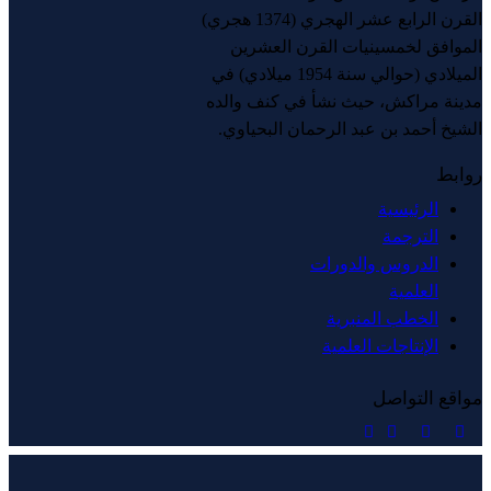
القرن الرابع عشر الهجري (1374 هجري)
الموافق لخمسينيات القرن العشرين
الميلادي (حوالي سنة 1954 ميلادي) في
مدينة مراكش، حيث نشأ في كنف والده
الشيخ أحمد بن عبد الرحمان البحياوي.
روابط
الرئيسية
الترجمة
الدروس والدورات
العلمية
الخطب المنبرية
الإنتاجات العلمية
مواقع التواصل