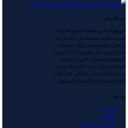
عن الموقع
الموقع الرسمي لفضيلة الشيخ العلامة
المربي مولاي مصطفى بن أحمد بن عبد
الرحمن، وفضيلته من موالد سبعينيات
القرن الرابع عشر الهجري (1374 هجري)
الموافق لخمسينيات القرن العشرين
الميلادي (حوالي سنة 1954 ميلادي) في
مدينة مراكش، حيث نشأ في كنف والده
الشيخ أحمد بن عبد الرحمان البحياوي.
روابط
الرئيسية
الترجمة
الدروس والدورات