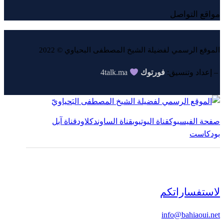
مواقع التواصل
الموقع الرسمي لفضيلة الشيخ المصطفى البحياوي © 2022
4talk.ma
فورتوك
– إعداد وتنسيق:
صفحة الفيسبوك
قناة اليوتيوب
قناة الساوندكلاود
قناة آبل
بودكاست
لاستفساراتكم
info@bahiaoui.net