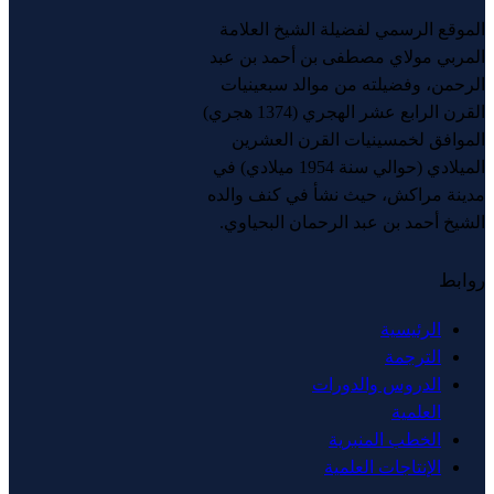
الموقع الرسمي لفضيلة الشيخ العلامة
المربي مولاي مصطفى بن أحمد بن عبد
الرحمن، وفضيلته من موالد سبعينيات
القرن الرابع عشر الهجري (1374 هجري)
الموافق لخمسينيات القرن العشرين
الميلادي (حوالي سنة 1954 ميلادي) في
مدينة مراكش، حيث نشأ في كنف والده
الشيخ أحمد بن عبد الرحمان البحياوي.
روابط
الرئيسية
الترجمة
الدروس والدورات
العلمية
الخطب المنبرية
الإنتاجات العلمية