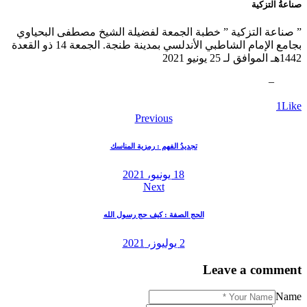
صناعةُ التزكية
” صناعة التزكية ” خطبة الجمعة لفضيلة الشيخ مصطفى البحياوي
بجامع الإمام الشاطبي الأندلسي بمدينة طنجة. الجمعة 14 ذو القعدة
1442هـ الموافق لـ 25 يونيو 2021
–
slot138wheel.com
1
Like
تصفّح
Previous
المقالات
تجديدُ الفهم : رمزية المناسك
18 يونيو، 2021
Next
الحج الصفة : كيف حج رسول الله
2 يوليوز، 2021
Leave a comment
Name