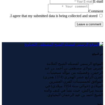
E-mail
Comment
I agree that my submitted data is being collected and stored.
عن الموقع
الموقع الرسمي لفضيلة الشيخ العلامة
المربي مولاي مصطفى بن أحمد بن عبد
الرحمن، وفضيلته من موالد سبعينيات
القرن الرابع عشر الهجري (1374 هجري)
الموافق لخمسينيات القرن العشرين
الميلادي (حوالي سنة 1954 ميلادي) في
مدينة مراكش، حيث نشأ في كنف والده
الشيخ أحمد بن عبد الرحمان البحياوي.
روابط