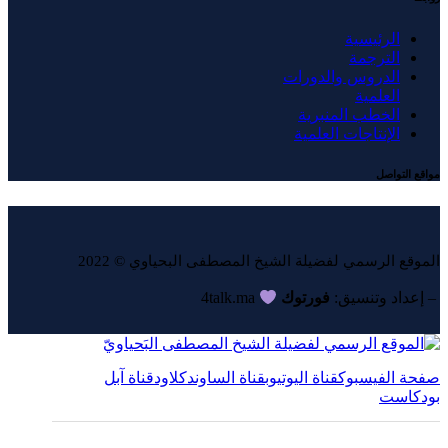
الرئيسية
الترجمة
الدروس والدورات
العلمية
الخطب المنبرية
الإنتاجات العلمية
مواقع التواصل
الموقع الرسمي لفضيلة الشيخ المصطفى البحياوي © 2022
– إعداد وتنسيق:
فورتوك
4talk.ma
صفحة الفيسبوك
قناة اليوتيوب
قناة الساوندكلاود
قناة آبل
بودكاست