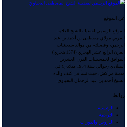
عن الموقع
الموقع الرسمي لفضيلة الشيخ العلامة
المربي مولاي مصطفى بن أحمد بن عبد
الرحمن، وفضيلته من موالد سبعينيات
القرن الرابع عشر الهجري (1374 هجري)
الموافق لخمسينيات القرن العشرين
الميلادي (حوالي سنة 1954 ميلادي) في
مدينة مراكش، حيث نشأ في كنف والده
الشيخ أحمد بن عبد الرحمان البحياوي.
روابط
الرئيسية
الترجمة
الدروس والدورات